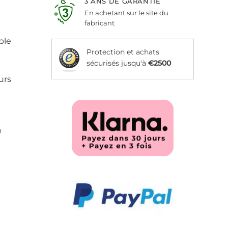
3 ANS DE GARANTIE
En achetant sur le site du
fabricant
ple
Protection et achats
sécurisés jusqu'à
€2500
urs
à
3