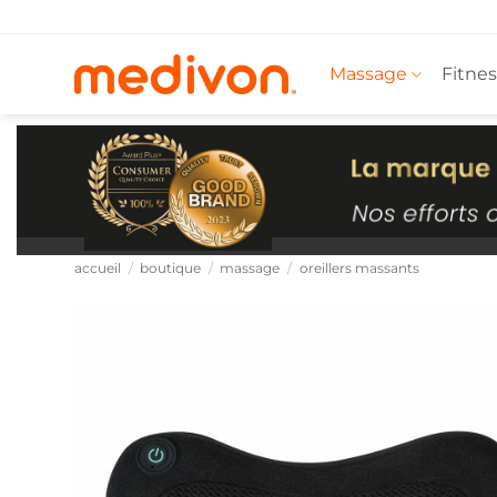
Passer
au
contenu
Massage
Fitnes
accueil
/
boutique
/
massage
/
oreillers massants