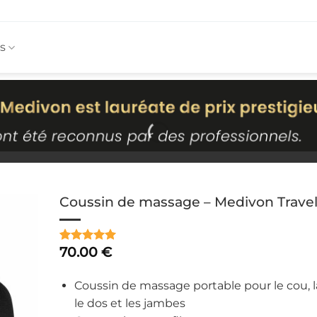
s
Coussin de massage – Medivon Travel
70.00
€
Noté
1
5
sur
5 basé sur
notation
Coussin de massage portable pour le cou, 
client
le dos et les jambes