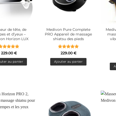
eur de tête, de
Medivon Pure Complete
Mediv
es et d’yeux –
PRO Appareil de massage
mass
on Horizon LUX
shiatsu des pieds
vib
Note
5
sur
Note
5
sur
229.00
€
229.00
€
5
5
uter au panier
Ajouter au panier
A