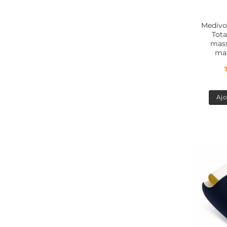
Medivo
Tota
mass
mas
Ajo