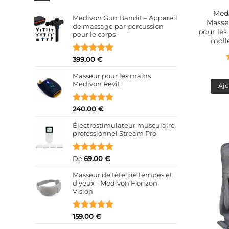
Medi
Medivon Gun Bandit – Appareil
Masseu
de massage par percussion
pour les
pour le corps
molle
Note
5.00
399.00
€
sur 5
Masseur pour les mains
Medivon Revit
Ajo
Note
5
sur
240.00
€
5
Électrostimulateur musculaire
professionnel Stream Pro
Note
5
sur
De
69.00
€
5
Masseur de tête, de tempes et
d'yeux - Medivon Horizon
Vision
Note
5
sur
159.00
€
5