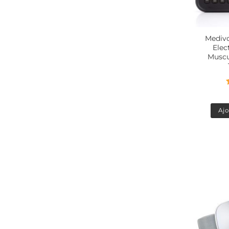
Mediv
Elec
Muscu
Ajo