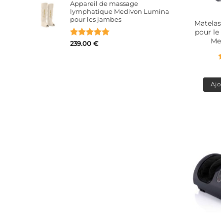
Appareil de massage
lymphatique Medivon Lumina
pour les jambes
Matelas
pour le 
Me
Note
5
sur
239.00
€
5
Ajo