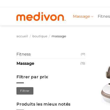
Passer
au
contenu
Massage
Fitnes
accueil
/
boutique
/
massage
Fitness
(17)
Massage
(72)
Filtrer par prix
Prix
Prix
Filtrer
min
max
Produits les mieux notés