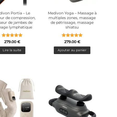
ivon Portia – Le
Medivon Yoga – Massage à
ur de compression,
multiples zones, massage
eur de jambes de
de pétrissage, massage
nage lymphatique
shiatsu
Note
5
sur
Note
5
sur
279.00
€
279.00
€
5
5
Lire la suite
Ajouter au panier