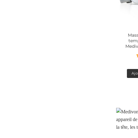
Mass
temp
Mediv
Ajo