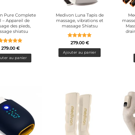
n Pure Complete
Medivon Luna Tapis de
Med
l – Appareil de
massage, vibrations et
masse
age des pieds,
massage Shiatsu
Mass
sage shiatsu
drai
Note
4.83
279.00
€
sur 5
Note
5
sur
279.00
€
5
Ajouter au panier
uter au panier