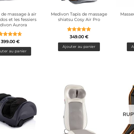
 de massage à air
Medivon Tapis de massage
Masseu
dos et les fessiers
shiatsu Cosy Air Pro
divon Aurora
Note
5
sur
349.00
€
Note
4.67
5
399.00
€
sur 5
Ajouter au panier
A
uter au panier
RUP