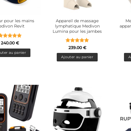
r pour les mains
Appareil de massage
Me
divon Revit
lymphatique Medivon
appar
Lumina pour les jambes
Note
5
sur
240.00
€
Note
5
sur
5
239.00
€
5
uter au panier
Ajouter au panier
A
RUP