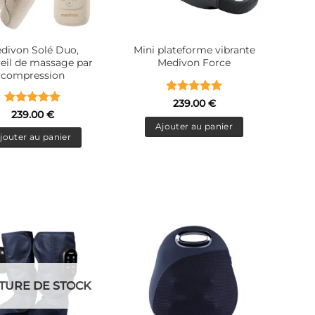
divon Solé Duo,
Mini plateforme vibrante
eil de massage par
Medivon Force
compression
Note
5
sur
239.00
€
Note
5
sur
5
239.00
€
5
Ajouter au panier
jouter au panier
TURE DE STOCK