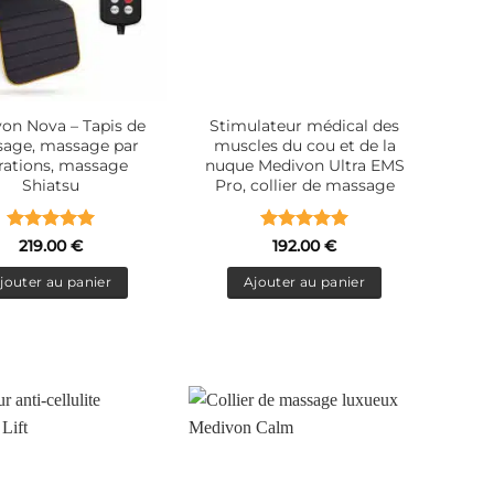
on Nova – Tapis de
Stimulateur médical des
age, massage par
muscles du cou et de la
rations, massage
nuque Medivon Ultra EMS
Shiatsu
Pro, collier de massage
Note
5
sur
Note
5
sur
219.00
€
192.00
€
5
5
jouter au panier
Ajouter au panier