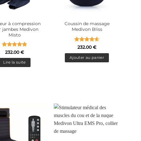
eur à compression
Coussin de massage
r jambes Medivon
Medivon Bliss
Misto
Note
4.6
232.00
€
Note
5
sur
sur 5
232.00
€
5
Ajouter au panier
Lire la suite