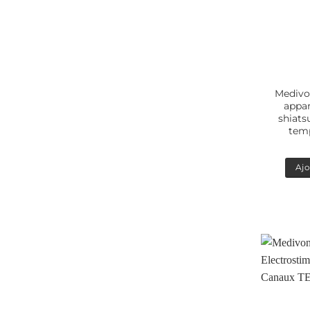
Medivo
appar
shiatsu
temp
Ajo