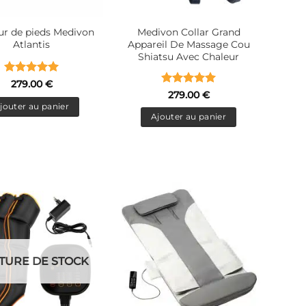
r de pieds Medivon
Medivon Collar Grand
Atlantis
Appareil De Massage Cou
Shiatsu Avec Chaleur
Note
5
sur
279.00
€
Note
5
sur
5
279.00
€
5
jouter au panier
Ajouter au panier
TURE DE STOCK