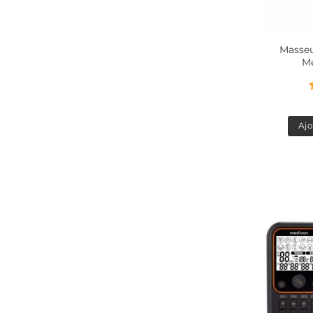
Masseu
Me
Ajo