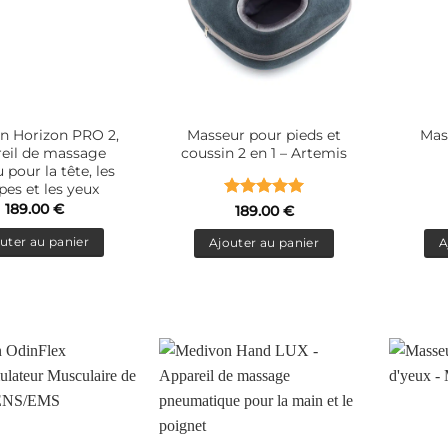
n Horizon PRO 2,
Masseur pour pieds et
Mass
eil de massage
coussin 2 en 1 – Artemis
 pour la tête, les
es et les yeux
189.00
€
Note
5
sur
189.00
€
5
uter au panier
Ajouter au panier
A