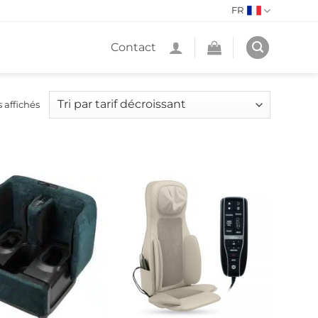
FR
Contact
Trié
s affichés
par
prix
décroissant