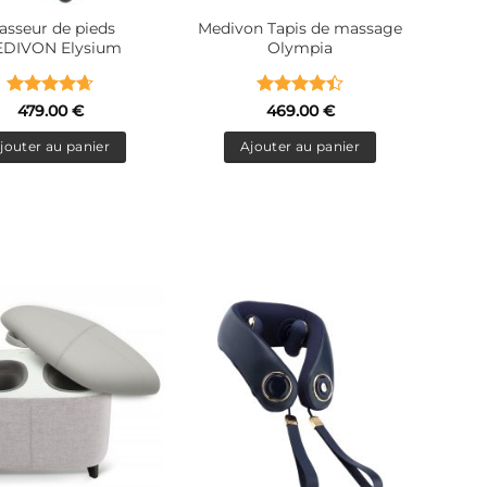
asseur de pieds
Medivon Tapis de massage
DIVON Elysium
Olympia
Note
4.67
Note
4.4
479.00
€
469.00
€
sur 5
sur 5
jouter au panier
Ajouter au panier