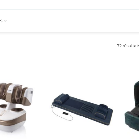
s
72 résultat