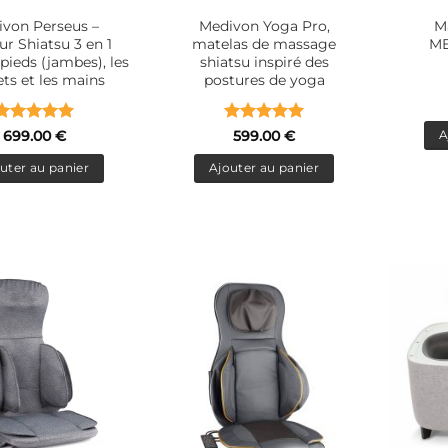
von Perseus –
Medivon Yoga Pro,
M
r Shiatsu 3 en 1
matelas de massage
ME
 pieds (jambes), les
shiatsu inspiré des
ts et les mains
postures de yoga
Note
5
sur
Note
5
sur
699.00
€
599.00
€
A
5
5
uter au panier
Ajouter au panier