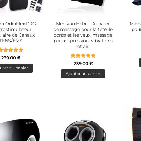
on OdinFlex PRO
Medivon Hebe – Appareil
Mass
trostimulateur
de massage pour la tête, le
pou
laire de Canaux
corps et les yeux, massage
TENS/EMS
par acupression, vibrations
et air
Note
5
sur
239.00
€
5
Note
5
sur
239.00
€
5
uter au panier
Ajouter au panier