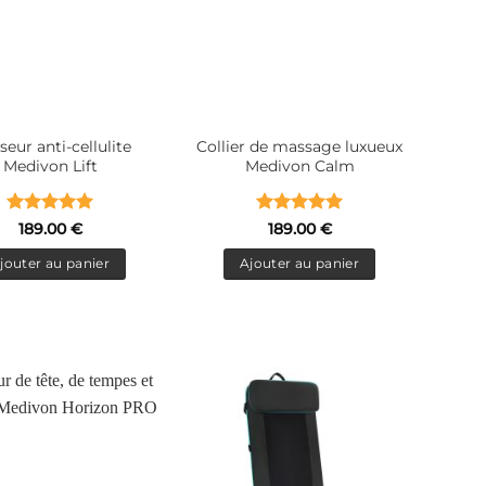
eur anti-cellulite
Collier de massage luxueux
Medivon Lift
Medivon Calm
Note
5
sur
Note
5
sur
189.00
€
189.00
€
5
5
jouter au panier
Ajouter au panier