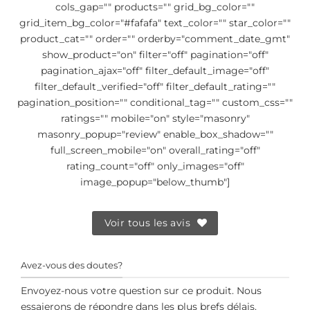
cols_gap="" products="" grid_bg_color=""
grid_item_bg_color="#fafafa" text_color="" star_color=""
product_cat="" order="" orderby="comment_date_gmt"
show_product="on" filter="off" pagination="off"
pagination_ajax="off" filter_default_image="off"
filter_default_verified="off" filter_default_rating=""
pagination_position="" conditional_tag="" custom_css=""
ratings="" mobile="on" style="masonry"
masonry_popup="review" enable_box_shadow=""
full_screen_mobile="on" overall_rating="off"
rating_count="off" only_images="off"
image_popup="below_thumb"]
Voir tous les avis
Avez-vous des doutes?
Envoyez-nous votre question sur ce produit. Nous
essaierons de répondre dans les plus brefs délais.