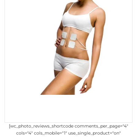
[wc_photo_reviews_shortcode comments_per_page="4"
cols="4" cols_mobile="1" use_single_product="on"