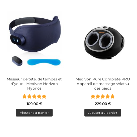
Masseur de tête, de tempes et
Medivon Pure Complete PRO
d’yeux – Medivon Horizon
Appareil de massage shiatsu
Hypnos
des pieds
Note
5
sur
Note
5
sur
109.00
€
229.00
€
5
5
Ajouter au panier
Ajouter au panier