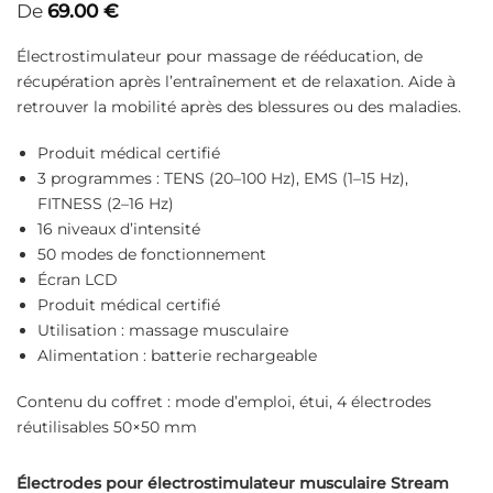
De
69.00
€
Noté
3
5
sur
5 basé sur
notations
Électrostimulateur pour massage de rééducation, de
client
récupération après l’entraînement et de relaxation. Aide à
retrouver la mobilité après des blessures ou des maladies.
Produit médical certifié
3 programmes : TENS (20–100 Hz), EMS (1–15 Hz),
FITNESS (2–16 Hz)
16 niveaux d’intensité
50 modes de fonctionnement
Écran LCD
Produit médical certifié
Utilisation : massage musculaire
Alimentation : batterie rechargeable
Contenu du coffret : mode d’emploi, étui, 4 électrodes
réutilisables 50×50 mm
Électrodes pour électrostimulateur musculaire Stream