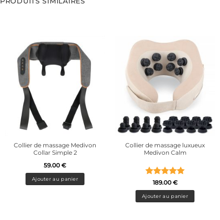
PRODUITS SIMILAIRES
Collier de massage Medivon
Collier de massage luxueux
Collar Simple 2
Medivon Calm
59.00
€
Ajouter au panier
Note
5
sur
189.00
€
5
Ajouter au panier