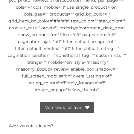
[wc_photo_reviews_shortcode comments_per_page="4"
cols="4" cols_mobile="1" use_single_product="on"
cols_gap="" products="" grid_bg_color=""
grid_item_bg_color="#fafafa" text_color="" star_color=""
product_cat="" order="" orderby="comment_date_gmt"
show_product="on" filter="off" pagination="off"
pagination_ajax="off" filter_default_image="off"
filter_default_verified="off" filter_default_rating=""
pagination_position="" conditional_tag="" custom_css=""
ratings="" mobile="on" style="masonry"
masonry_popup="review" enable_box_shadow=""
full_screen_mobile="on" overall_rating="off"
rating_count="off" only_images="off"
image_popup="below_thumb"]
Voir tous les avis
Avez-vous des doutes?