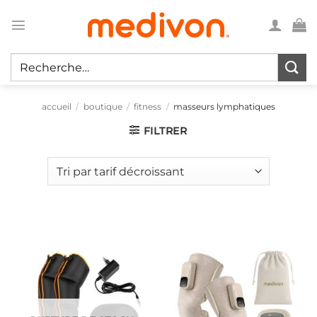
Passer
au
contenu
Recherche
pour :
accueil
/
boutique
/
fitness
/
masseurs lymphatiques
FILTRER