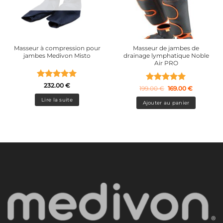
Masseur à compression pour
Masseur de jambes de
jambes Medivon Misto
drainage lymphatique Noble
Air PRO
Note
5
sur
232.00
€
Note
5
Le
sur
Le
199.00
€
169.00
€
5
prix
prix
5
initial
actuel
Lire la suite
Ajouter au panier
était :
est :
199.00 €.
169.00 €.