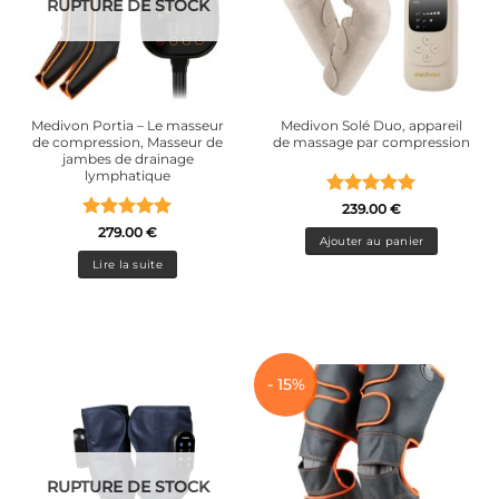
RUPTURE DE STOCK
Medivon Portia – Le masseur
Medivon Solé Duo, appareil
de compression, Masseur de
de massage par compression
jambes de drainage
lymphatique
Note
5
sur
239.00
€
5
Note
5
sur
279.00
€
Ajouter au panier
5
Lire la suite
- 15%
RUPTURE DE STOCK