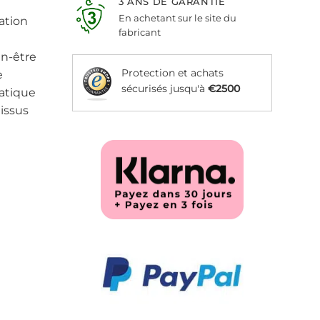
3 ANS DE GARANTIE
En achetant sur le site du
ation
fabricant
en-être
Protection et achats
e
sécurisés jusqu'à
€2500
atique
issus