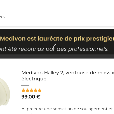
s
Medivon Halley 2, ventouse de mass
électrique
99.00
€
Noté
1
5
sur
5 basé sur
notation
procure une sensation de soulagement et
client