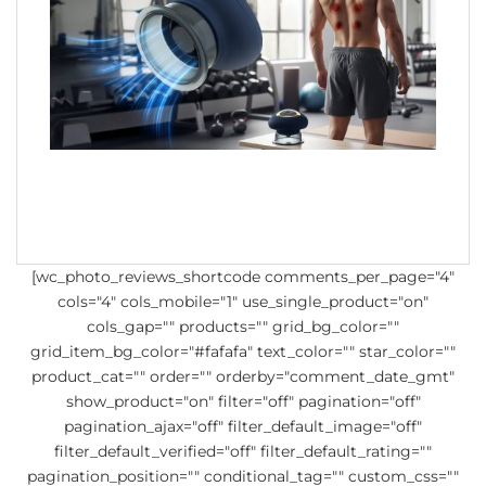
[wc_photo_reviews_shortcode comments_per_page="4"
cols="4" cols_mobile="1" use_single_product="on"
cols_gap="" products="" grid_bg_color=""
grid_item_bg_color="#fafafa" text_color="" star_color=""
product_cat="" order="" orderby="comment_date_gmt"
show_product="on" filter="off" pagination="off"
pagination_ajax="off" filter_default_image="off"
filter_default_verified="off" filter_default_rating=""
pagination_position="" conditional_tag="" custom_css=""