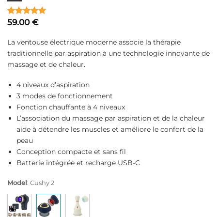
59.00
€
Noté
1
5
sur
5 basé sur
notation
La ventouse électrique moderne associe la thérapie
client
traditionnelle par aspiration à une technologie innovante de
massage et de chaleur.
4 niveaux d’aspiration
3 modes de fonctionnement
Fonction chauffante à 4 niveaux
L’association du massage par aspiration et de la chaleur
aide à détendre les muscles et améliore le confort de la
peau
Conception compacte et sans fil
Batterie intégrée et recharge USB-C
Model
:
Cushy 2