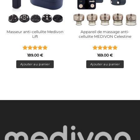
Masseur anti-cellulite Medivon
Appareil de massage anti-
Lift
cellulite MEDIVON Celestine
Note
5
sur
Note
5
sur
189.00
€
169.00
€
5
5
Ajouter au panier
Ajouter au panier