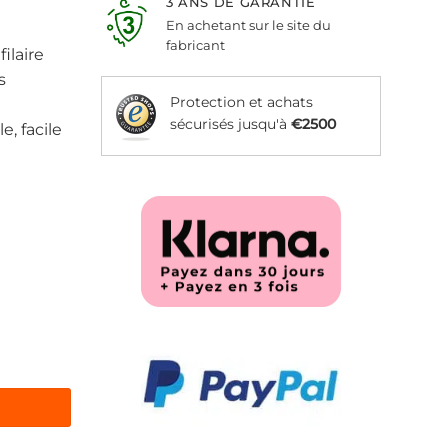
3 ANS DE GARANTIE
En achetant sur le site du
fabricant
ilaire
s
Protection et achats
sécurisés jusqu'à
€2500
e, facile
, inspiriert von Yoga-Positionen