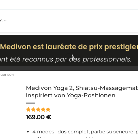
s
guérison
Medivon Yoga 2, Shiatsu-Massagemat
inspiriert von Yoga-Positionen
169.00
€
Noté
2
5
sur
5 basé sur
notations
4 modes : dos complet, partie supérieure, p
client