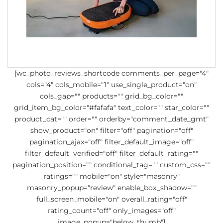
[wc_photo_reviews_shortcode comments_per_page="4"
cols="4" cols_mobile="1" use_single_product="on"
cols_gap="" products="" grid_bg_color=""
grid_item_bg_color="#fafafa" text_color="" star_color=""
product_cat="" order="" orderby="comment_date_gmt"
show_product="on" filter="off" pagination="off"
pagination_ajax="off" filter_default_image="off"
filter_default_verified="off" filter_default_rating=""
pagination_position="" conditional_tag="" custom_css=""
ratings="" mobile="on" style="masonry"
masonry_popup="review" enable_box_shadow=""
full_screen_mobile="on" overall_rating="off"
rating_count="off" only_images="off"
image_popup="below_thumb"]