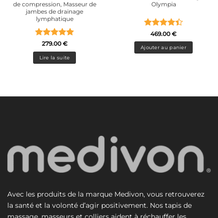
de compression, Masseur de
Olympia
jambes de drainage
lymphatique
Note
4.4
469.00
€
sur 5
Note
5
sur
279.00
€
Ajouter au panier
5
Lire la suite
Avec les produits de la marque Medivon, vous retrouverez
la santé et la volonté d’agir positivement. Nos tapis de
massage, masseurs et colliers aident à réchauffer les