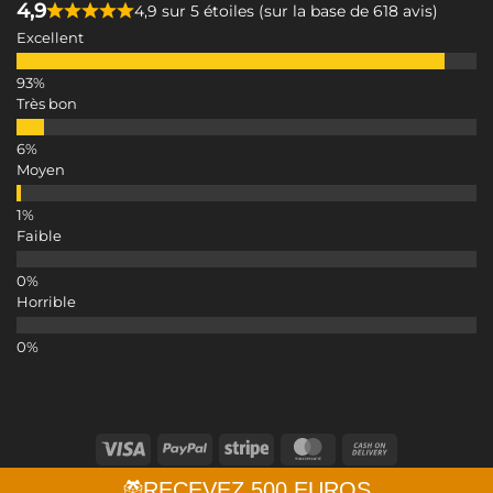
4,9
4,9 sur 5 étoiles (sur la base de 618 avis)
Excellent
Très bon
Moyen
Faible
Horrible
Visa
PayPal
Stripe
MasterCard
Cash
On
Copyright 2026 ©
Medivon
RECEVEZ 500 EUROS
Delivery