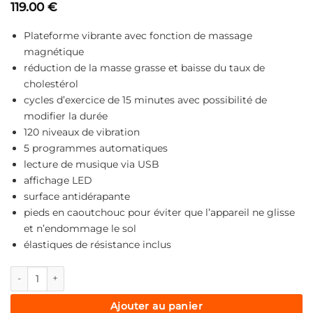
119.00
€
Noté
1
5
sur
5 basé sur
notation
Plateforme vibrante avec fonction de massage
client
magnétique
réduction de la masse grasse et baisse du taux de
cholestérol
cycles d’exercice de 15 minutes avec possibilité de
modifier la durée
120 niveaux de vibration
5 programmes automatiques
lecture de musique via USB
affichage LED
surface antidérapante
pieds en caoutchouc pour éviter que l’appareil ne glisse
et n’endommage le sol
élastiques de résistance inclus
quantité de Plateforme vibrante Medivon Corex
Ajouter au panier